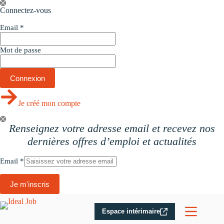
Passer
Connectez-vous
au
contenu
Email
*
Mot de passe
Je créé mon compte
Renseignez votre adresse email et recevez nos
dernières offres d’emploi et actualités
Email
*
Je m'inscris
Espace intérimaire