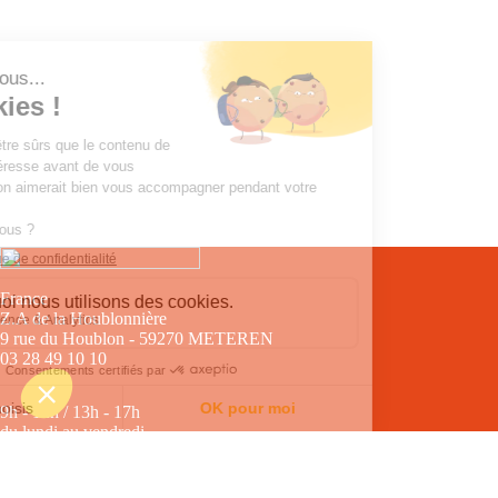
France
Z.A de la Houblonnière
9 rue du Houblon - 59270 METEREN
03 28 49 10 10
9h - 12h / 13h - 17h
du lundi au vendredi
CONTACTEZ-NOUS