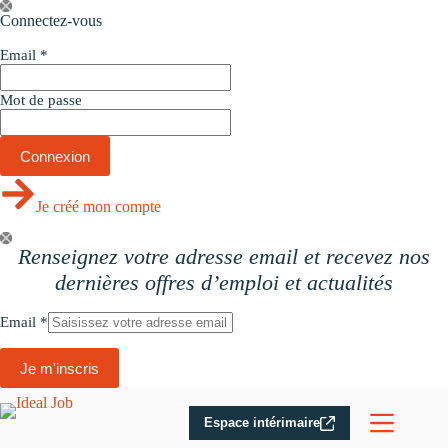
Passer
Connectez-vous
au
contenu
Email
*
Mot de passe
Je créé mon compte
Renseignez votre adresse email et recevez nos
dernières offres d’emploi et actualités
Email
*
Je m'inscris
Espace intérimaire