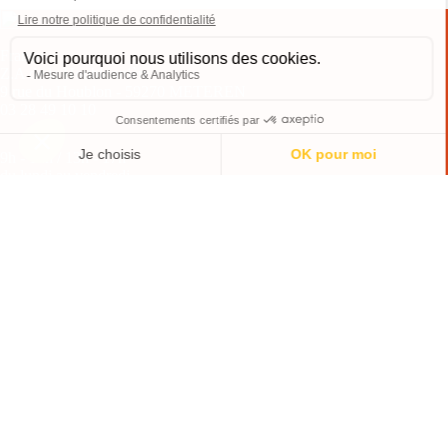
France
Z.A de la Houblonnière
9 rue du Houblon - 59270 METEREN
03 28 49 10 10
9h - 12h / 13h - 17h
du lundi au vendredi
CONTACTEZ-NOUS
TROUVEZ-NOUS
IDEAL JOB
VOUS ÊTES UNE ENTREPRISE ?
VOUS ÊTES UN CANDIDAT ?
NOS OFFRES D'EMPLOI
Mentions légales
•
Une réalisation
mediapilote