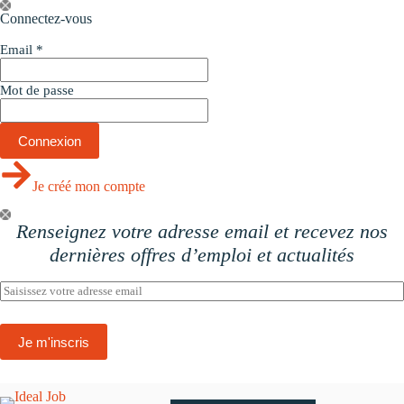
Passer
Connectez-vous
au
contenu
Email
*
Mot de passe
Je créé mon compte
Renseignez votre adresse email et recevez nos
dernières offres d’emploi et actualités
E
m
a
i
Je m'inscris
l
*