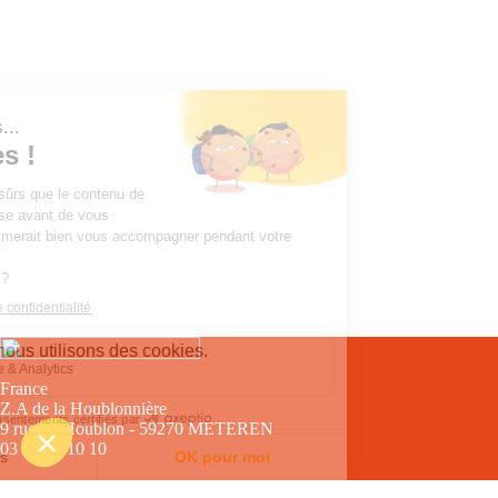
France
Z.A de la Houblonnière
9 rue du Houblon - 59270 METEREN
03 28 49 10 10