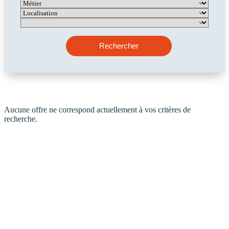
o
M
n
é
V
t
t
i
R
r
i
l
a
a
e
l
y
t
r
Rechercher
e
o
n
Aucune offre ne correspond actuellement à vos critères de
recherche.