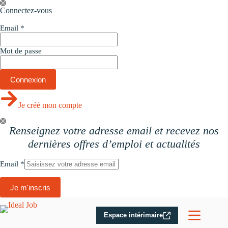
Passer
Connectez-vous
au
contenu
Email
*
Mot de passe
Je créé mon compte
Renseignez votre adresse email et recevez nos
dernières offres d’emploi et actualités
Email
*
Je m'inscris
Espace intérimaire