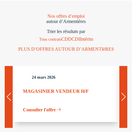
Nos offres d’emploi
autour d’Armentières
Trier les résultats par
CDD
CDI
Intérim
Tous contrats
PLUS D’OFFRES AUTOUR D’ARMENTIèRES
24 mars 2026
MAGASINIER VENDEUR H/F
G
Consulter l'offre
Co