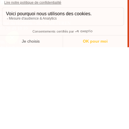
France
Z.A de la Houblonnière
9 rue du Houblon - 59270 METEREN
03 28 49 10 10
9h - 12h / 13h - 17h
du lundi au vendredi
CONTACTEZ-NOUS
TROUVEZ-NOUS
IDEAL JOB
VOUS ÊTES UNE ENTREPRISE ?
VOUS ÊTES UN CANDIDAT ?
NOS OFFRES D'EMPLOI
Mentions légales
•
Une réalisation
mediapilote