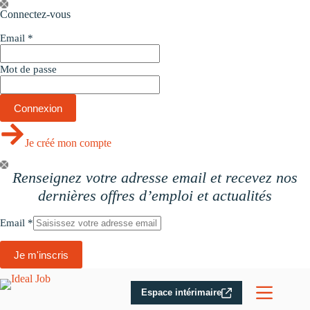
Passer
Connectez-vous
au
contenu
Email
*
Mot de passe
Je créé mon compte
Renseignez votre adresse email et recevez nos
dernières offres d’emploi et actualités
Email
*
Je m'inscris
Espace intérimaire