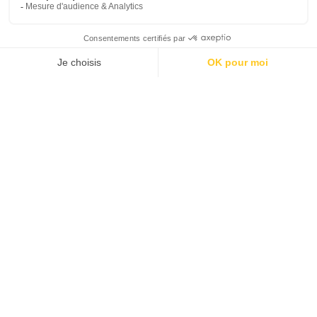
Z.A de la Houblonnière
9 rue du Houblon - 59270 METEREN
03 28 49 10 10
9h - 12h / 13h - 17h
du lundi au vendredi
CONTACTEZ-NOUS
TROUVEZ-NOUS
IDEAL JOB
VOUS ÊTES UNE ENTREPRISE ?
VOUS ÊTES UN CANDIDAT ?
NOS OFFRES D'EMPLOI
Mentions légales
•
Une réalisation
mediapilote
Vous êtes candidat ?
DÉPOSEZ VOTRE CV